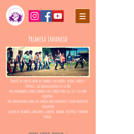
Primera Infancia
Después de tantos años de trabajo con niños, niñas, niñes y
jóvenes, las organizaciones de la RAE
nos animamos a darle forma a un espacio para las, les y los más
pequeños.
nos proponemos crear un espacio para compartir y crear propuestas
educativas
llenas de palabras, canciones, dibujos, danzas, historias y muchos
juegos.