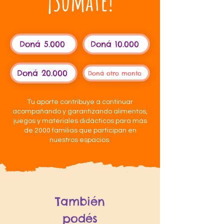
¡Sumate!
Doná 5.000
Doná 10.000
Doná 20.000
Doná otro monto
Tu aporte contribuye a continuar
acompañando y garantizando alimentos,
juegos y materiales didácticos para más
de 2000 familias que participan en
nuestros espacios.
También 
podés 