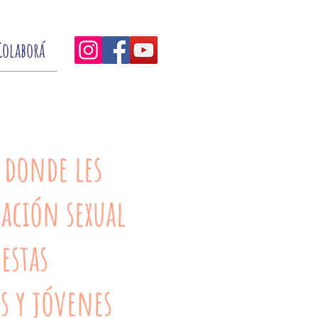
Colaborá
 donde les
ación sexual
estas
s y jóvenes